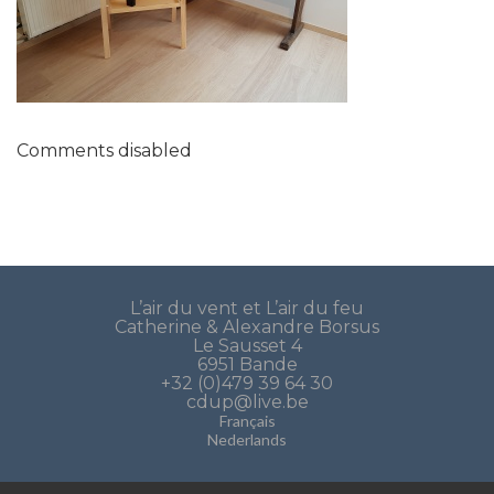
Comments disabled
L’air du vent et L’air du feu
Catherine & Alexandre Borsus
Le Sausset 4
6951 Bande
+32 (0)479 39 64 30
cdup@live.be
Français
Nederlands