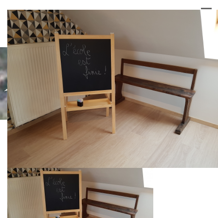
20180425_152222