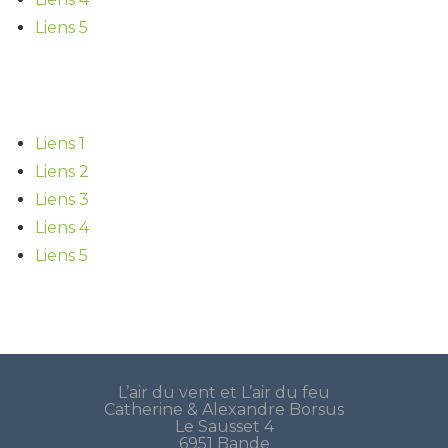
Liens 5
BON APPÉTIT
Liens 1
Liens 2
Liens 3
Liens 4
Liens 5
L’air du vent et L’air du feu
Catherine & Alexandre Borsus
Le Sausset 4
6951 Bande