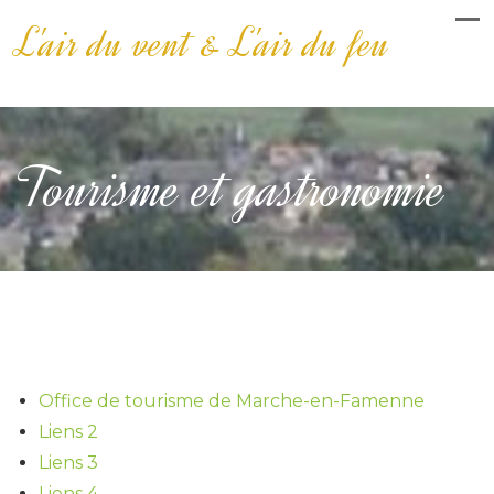
L'air du vent & L'air du feu
Tourisme et gastronomie
TOURISME
Office de tourisme de Marche-en-Famenne
Liens 2
Liens 3
Liens 4