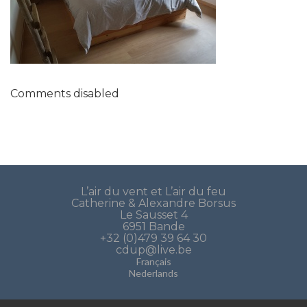
Comments disabled
L’air du vent et L’air du feu
Catherine & Alexandre Borsus
Le Sausset 4
6951 Bande
+32 (0)479 39 64 30
cdup@live.be
Français
Nederlands