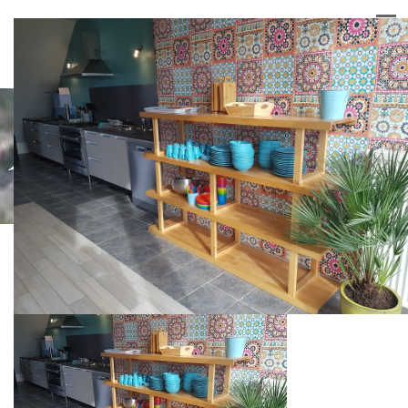
20180415_173235