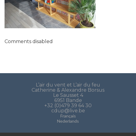
Comments disabled
L’air du vent et L’air du feu
Catherine & Alexandre Borsus
Le Sausset 4
6951 Bande
+32 (0)479 39 64 30
cdup@live.be
Français
Nederlands