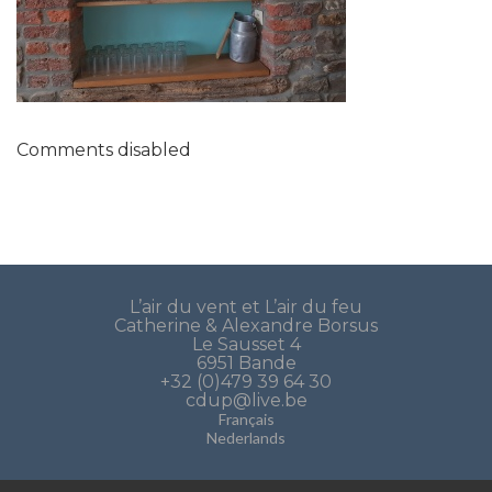
Comments disabled
L’air du vent et L’air du feu
Catherine & Alexandre Borsus
Le Sausset 4
6951 Bande
+32 (0)479 39 64 30
cdup@live.be
Français
Nederlands